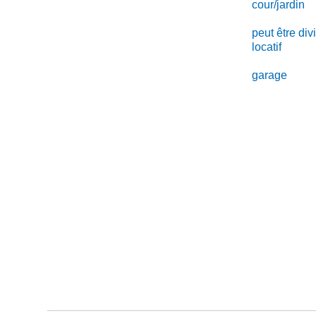
cour/jardin
peut être di
locatif
garage
CONTACT : +33 676 863