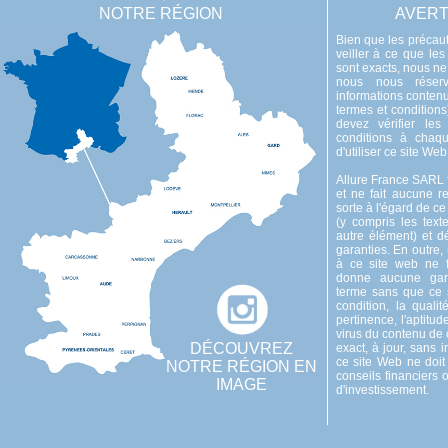
NOTRE RÉGION
AVERT
Bien que les précaut
veiller à ce que les
sont exacts, nous ne
nous nous réserv
informations conten
termes et condition
devez vérifier le
conditions à chaqu
d'utiliser ce site Web
Allure France SARL f
et ne fait aucune r
sorte à l'égard de ce
(y compris les texte
autre élément) et dé
garanties. En outre,
à ce site web ne 
donne aucune gara
terme sans que ce s
condition, la qualit
pertinence, l'aptitud
virus du contenu de
DÉCOUVREZ
exact, à jour, sans 
ce site Web ne doit
NOTRE RÉGION EN
conseils financiers
IMAGE
d'investissement.