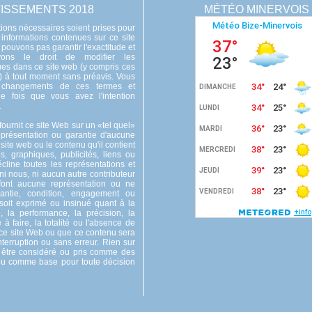
ISSEMENTS 2018
MÉTÉO MINERVOIS
ions nécessaires soient prises pour
 informations contenues sur ce site
 pouvons pas garantir l'exactitude et
ons le droit de modifier les
ues dans ce site web (y compris ces
s) à tout moment sans préavis. Vous
s changements de ces termes et
e fois que vous avez l'intention
.
ournit ce site Web sur un «tel quel»
eprésentation ou garantie d'aucune
 site web ou le contenu qu'il contient
s, graphiques, publicités, liens ou
cline toutes les représentations et
 ni nous, ni aucun autre contributeur
font aucune représentation ou ne
ntie, condition, engagement ou
oit exprimé ou insinué quant à la
é, la performance, la précision, la
e à faire, la totalité ou l'absence de
 ce site Web ou que ce contenu sera
interruption ou sans erreur. Rien sur
 être considéré ou pris comme des
 ou comme base pour toute décision