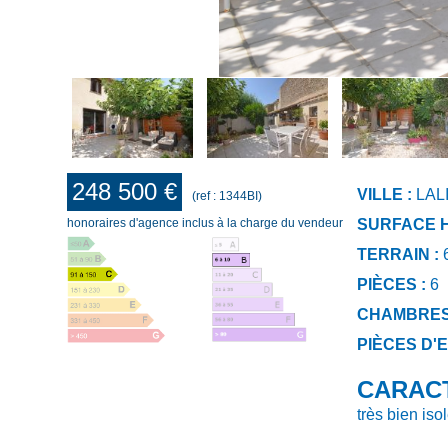
248 500 €
VILLE :
LAL
(ref : 1344BI)
honoraires d'agence inclus à la charge du vendeur
SURFACE H
TERRAIN :
6
PIÈCES :
6
CHAMBRES
PIÈCES D'E
CARAC
très bien iso