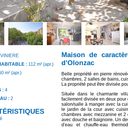
Maison de caractè
IVINIERE
d'Olonzac
ABITABLE :
112 m² (apr.)
0 m² (apr.)
Belle propriété en pierre rénové
chambres, 2 salles de bains, cui
La propriété peut être divisée pou
 :
4
Située dans le charmante villa
AU :
2
facilement divisée en deux pour
salon/salle à manger avec la cui
le jardin de la cour avec cuisi
TÉRISTIQUES
chambres avec mezzanine et 2 ch
lé
avec douche et baignoire. Un d
d'eau et chauffe-eau thermo