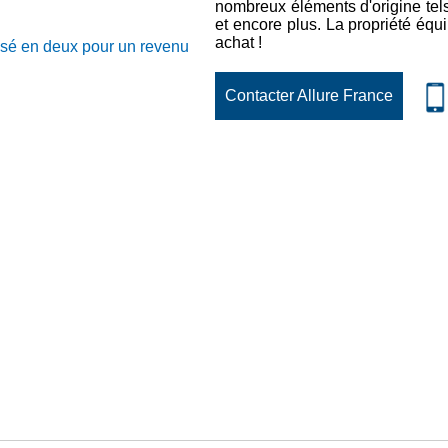
nombreux éléments d'origine tels 
et encore plus. La propriété éq
achat !
visé en deux pour un revenu
Contacter Allure France
 874