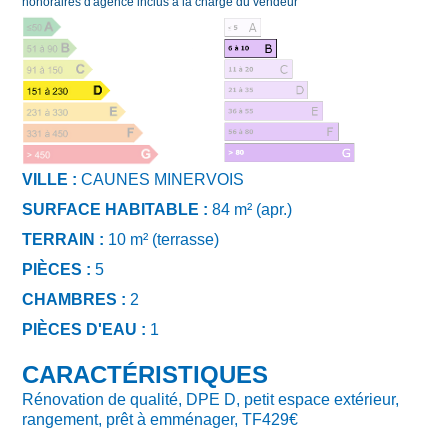
honoraires d'agence inclus à la charge du vendeur
VILLE :
CAUNES MINERVOIS
SURFACE HABITABLE :
84 m² (apr.)
TERRAIN :
10 m² (terrasse)
PIÈCES :
5
CHAMBRES :
2
PIÈCES D'EAU :
1
CARACTÉRISTIQUES
Rénovation de qualité, DPE D, petit espace extérieur,
rangement, prêt à emménager, TF429€