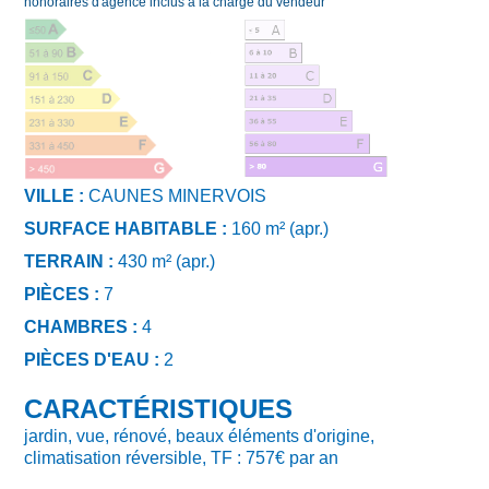
honoraires d'agence inclus à la charge du vendeur
VILLE :
CAUNES MINERVOIS
SURFACE HABITABLE :
160 m² (apr.)
TERRAIN :
430 m² (apr.)
PIÈCES :
7
CHAMBRES :
4
PIÈCES D'EAU :
2
CARACTÉRISTIQUES
jardin, vue, rénové, beaux éléments d'origine,
climatisation réversible, TF : 757€ par an