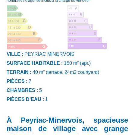
honoraires d'agence inclus à la charge du vendeur
VILLE :
PEYRIAC MINERVOIS
SURFACE HABITABLE :
150 m² (apr.)
TERRAIN :
40 m² (terrace, 24m2 courtyard)
PIÈCES :
7
CHAMBRES :
5
PIÈCES D'EAU :
1
À Peyriac-Minervois, spacieuse
maison de village avec grange