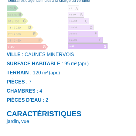
honoraires d'agence inclus à la charge du vendeur
VILLE :
CAUNES MINERVOIS
SURFACE HABITABLE :
95 m² (apr.)
TERRAIN :
120 m² (apr.)
PIÈCES :
7
CHAMBRES :
4
PIÈCES D'EAU :
2
CARACTÉRISTIQUES
jardin, vue