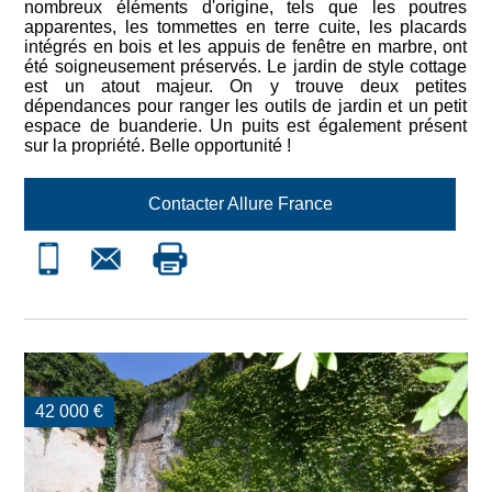
nombreux éléments d'origine, tels que les poutres
apparentes, les tommettes en terre cuite, les placards
intégrés en bois et les appuis de fenêtre en marbre, ont
été soigneusement préservés. Le jardin de style cottage
est un atout majeur. On y trouve deux petites
dépendances pour ranger les outils de jardin et un petit
espace de buanderie. Un puits est également présent
sur la propriété. Belle opportunité !
Contacter Allure France
CONTACT : +33 676 863
42 000 €
874